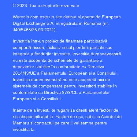
© 2023. Toate drepturile rezervate.
Weronin.com
este un site deținut și operat de European
Digital Exchange S.A. înregistrata în România (nr.
J40/5465/25.03.2021).
Investiția într-un proiect de finanțare participativă
comportă riscuri, inclusiv riscul pierderii parțiale sau
integrale a fondurilor investite. Investiția dumneavoastră
nu este acoperită de schemele de garantare a
depozitelor stabilite în conformitate cu Directiva
2014/49/UE a Parlamentului European și a Consiliului .
Investiția dumneavoastră nu este acoperită nici de
sistemele de compensare pentru investitori stabilite în
conformitate cu Directiva 97/9/CE a Parlamentului
European și a Consiliului.
Inainte de a investi, te rugam sa citesti atent factorii de
risc disponibili atat la
Factori de risc
, cat si in Acordul de
Membru si contractul pe care il vei semna pentru
investitia ta.