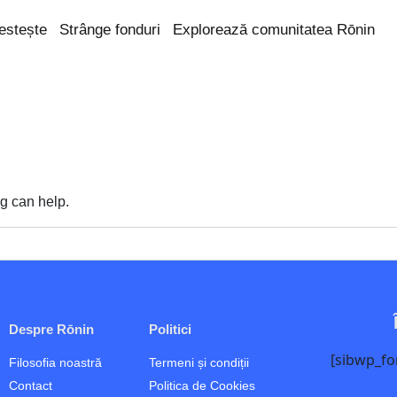
estește
Strânge fonduri
Explorează comunitatea Rōnin
ng can help.
Despre Rōnin
Politici
[sibwp_fo
Filosofia noastră
Termeni și condiții
Contact
Politica de Cookies