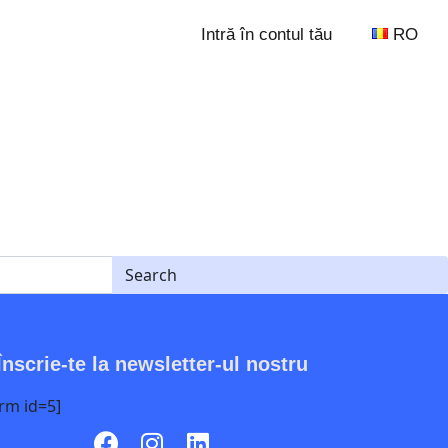
Intră în contul tău
RO
Înscrie-te la newsletter-ul nostru
rm id=5]