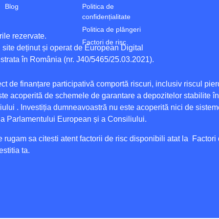
Blog
Politica de
confidențialitate
Politica de plângeri
ile rezervate.
Factori de risc
 site deținut și operat de European Digital
strata în România (nr. J40/5465/25.03.2021).
ect de finanțare participativă comportă riscuri, inclusiv riscul pier
e acoperită de schemele de garantare a depozitelor stabilite î
ului . Investiția dumneavoastră nu este acoperită nici de sisteme
 a Parlamentului European și a Consiliului.
e rugam sa citesti atent factorii de risc disponibili atat la
Factori 
stitia ta.