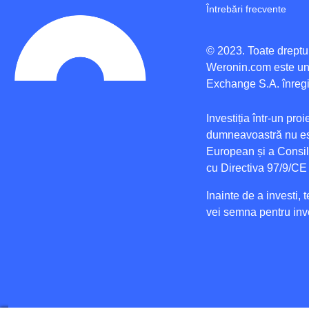
Întrebări frecvente
© 2023. Toate dreptur
Weronin.com
este un
Exchange S.A. înregi
Investiția într-un proi
dumneavoastră nu est
European și a Consili
cu Directiva 97/9/CE
Inainte de a investi, t
vei semna pentru inve