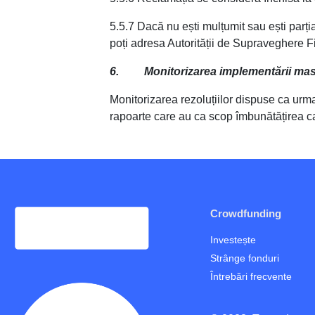
5.5.7 Dacă nu ești mulțumit sau ești parți
poți adresa Autorității de Supraveghere Fi
6. Monitorizarea implementării masu
Monitorizarea rezoluțiilor dispuse ca urma
rapoarte care au ca scop îmbunătățirea calit
Crowdfunding
Investește
Strânge fonduri
Întrebări frecvente