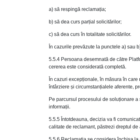
a) să respingă reclamația;
b) să dea curs parțial solicitărilor;
c) să dea curs în totalitate solicitărilor.
În cazurile prevăzute la punctele a) sau b
5.5.4 Persoana desemnată de către Platfor
cererea este considerată completă.
În cazuri excepționale, în măsura în care r
întârziere și circumstanțialele aferente, 
Pe parcursul procesului de soluționare a se
informații.
5.5.5 Întotdeauna, decizia va fi comunicata
calitate de reclamant, păstrezi dreptul de
5.5.6 Reclamația se considera închisa la 