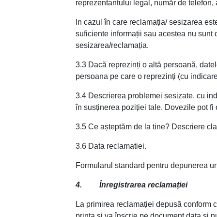
reprezentantului legal, număr de telefon,
In cazul în care reclamația/ sesizarea e
suficiente informații sau acestea nu sunt c
sesizarea/reclamația.
3.3 Dacă reprezinți o altă persoană, datele
persoana pe care o reprezinți (cu indicare
3.4 Descrierea problemei sesizate, cu indi
în susținerea poziției tale. Dovezile pot 
3.5 Ce așteptăm de la tine? Descriere clară
3.6 Data reclamatiei.
Formularul standard pentru depunerea une
4. Înregistrarea reclamației
La primirea reclamației depusă conform c
printa și va înscrie pe document data și nu