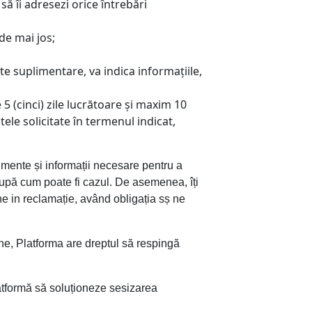
să îi adresezi orice întrebări
de mai jos;
te suplimentare, va indica informațiile,
 (cinci) zile lucrătoare și maxim 10
le solicitate în termenul indicat,
mente și informații necesare pentru a
 după cum poate fi cazul. De asemenea, îți
ne in reclamație, având obligația sș ne
tine, Platforma are dreptul să respingă
atformă să soluționeze sesizarea