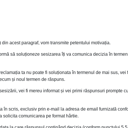
) din acest paragraf, vom transmite petentului motivația.
mă să soluționeze sesizarea îți va comunica decizia în termen d
eclamația ta nu poate fi soluționata în termenul de mai sus, vei f
precum și noul termen de răspuns.
sizării, vei fi mereu informat și vei primi răspunsuri prompte cu 
 în scris, exclusiv prin e-mail la adresa de email furnizată confo
 a solicita comunicarea pe format hârtie.
data la care răspunsul conținând decizia (conform punctului 5.5.