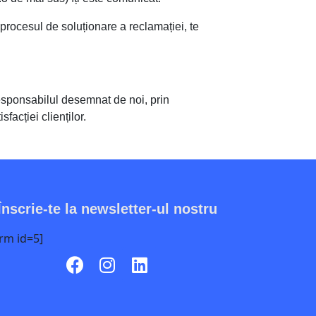
procesul de soluționare a reclamației, te
responsabilul desemnat de noi, prin
facției clienților.
Înscrie-te la newsletter-ul nostru
rm id=5]