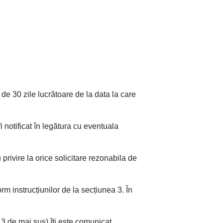
e 30 zile lucrătoare de la data la care
i notificat în legătura cu eventuala
privire la orice solicitare rezonabila de
rm instrucțiunilor de la secțiunea 3. În
3 de mai sus) îți este comunicat.