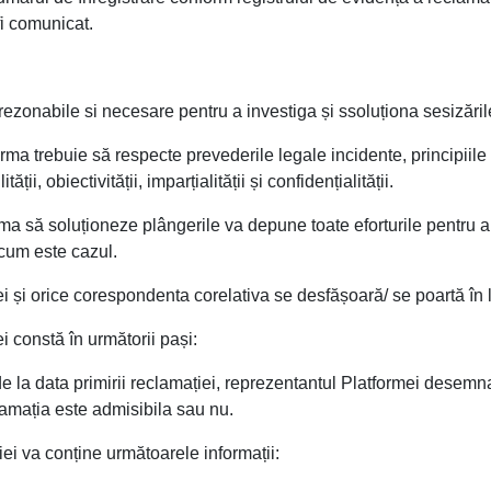
fi comunicat.
rezonabile si necesare pentru a investiga și ssoluționa sesizările
ma trebuie să respecte prevederile legale incidente, principiile 
tății, obiectivității, imparțialității și confidențialității.
a să soluționeze plângerile va depune toate eforturile pentru a
 cum este cazul.
ei și orice corespondenta corelativa se desfășoară/ se poartă î
 constă în următorii pași:
e la data primirii reclamației, reprezentantul Platformei desemnat
lamația este admisibila sau nu.
ei va conține următoarele informații: