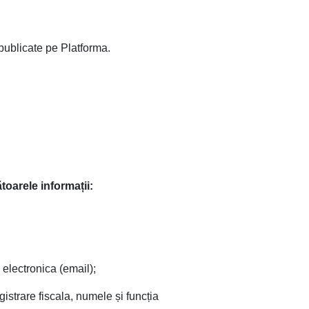
 publicate pe Platforma.
oarele informații:
electronica (email);
istrare fiscala, numele și funcția