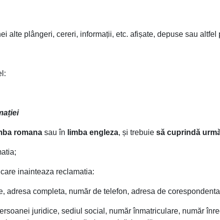
alte plângeri, cereri, informații, etc. afișate, depuse sau altfel
l:
ației
mba romana
sau în
limba engleza
, și trebuie
să cuprindă următ
atia;
care inainteaza reclamatia:
, adresa completa, număr de telefon, adresa de corespondenta 
soanei juridice, sediul social, număr înmatriculare, număr înreg