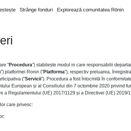
estește
Strânge fonduri
Explorează comunitatea Rōnin
eri
are “
Procedura
”) stabilește modul in care responsabilii depar
u
”) platformei Ronin (“
Platforma
”), respectiv preluarea, înregistr
rticipativa (“
Servicii
”). Procedura a fost întocmită în conformitate
i European și al Consiliului din 7 octombrie 2020 privind furni
care a Regulamentului (UE) 2017/1129 și a Directivei (UE) 2019/
lor care privesc:
or;