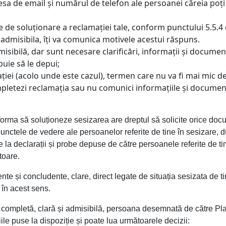
resa de email și numărul de telefon ale persoanei căreia poți 
e de soluționare a reclamației tale, conform punctului 5.5.4 
 admisibila, îți va comunica motivele acestui răspuns.
misibilă, dar sunt necesare clarificări, informații și documen
uie să le depui;
ei (acolo unde este cazul), termen care nu va fi mai mic de 5
pletezi reclamația sau nu comunici informațiile și documente
rma să soluționeze sesizarea are dreptul să solicite orice docu
 punctele de vedere ale persoanelor referite de tine în sesizare,
e la declarații și probe depuse de către persoanele referite de ti
toare.
iente și concludente, clare, direct legate de situația sesizata de 
în acest sens.
e completă, clară și admisibilă, persoana desemnată de către Pl
le puse la dispoziție și poate lua următoarele decizii: