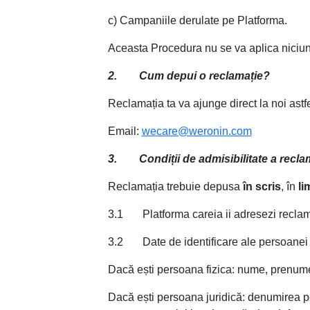
c) Campaniile derulate pe Platforma.
Aceasta Procedura nu se va aplica niciunei 
2. Cum depui o reclamație?
Reclamația ta va ajunge direct la noi astfe
Email:
wecare@weronin.com
3. Condiții de admisibilitate a reclam
Reclamația trebuie depusa
în scris
, în
li
3.1 Platforma careia ii adresezi reclam
3.2 Date de identificare ale persoanei 
Dacă ești persoana fizica: nume, prenume
Dacă ești persoana juridică: denumirea per