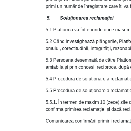
primi un număr de înregistrare care îți va 
5. Soluționarea reclamației
5.1 Platforma va întreprinde orice masuri 
5.2 Când investighează plângerile, Platfor
omului, corectitudinii, integrității, rezonabili
5.3 Persoana desemnată de către Platform
amiabila și prin concesii reciproce, după
5.4 Procedura de soluționare a reclamați
5.5 Procedura de soluționare a reclamației
5.5.1. În termen de maxim 10 (zece) zile d
confirma primirea reclamației și dacă rec
Comunicarea confirmării primirii reclamați