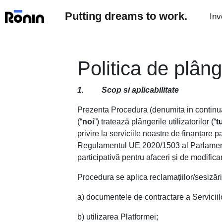
Putting dreams to work.
Inv
Politica de plâng
1. Scop si aplicabilitate
Prezenta Procedura (denumita in continu
(“
noi
”) tratează plângerile utilizatorilor (“
t
privire la serviciile noastre de finanțare pa
Regulamentul UE 2020/1503 al Parlamentulu
participativă pentru afaceri și de modifi
Procedura se aplica reclamațiilor/sesizări
a) documentele de contractare a Serviciil
b) utilizarea Platformei;