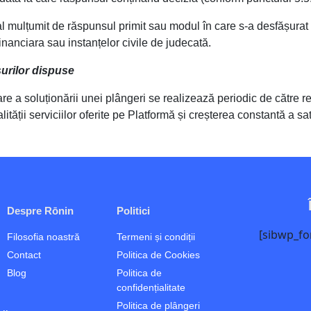
al mulțumit de răspunsul primit sau modul în care s-a desfășurat 
nanciara sau instanțelor civile de judecată.
rilor dispuse
re a soluționării unei plângeri se realizează periodic de către 
ății serviciilor oferite pe Platformă și creșterea constantă a satis
Despre Rōnin
Politici
[sibwp_fo
Filosofia noastră
Termeni și condiții
Contact
Politica de Cookies
Blog
Politica de
confidențialitate
Politica de plângeri