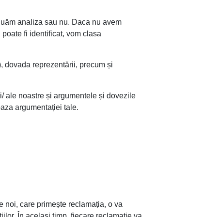
tinuăm analiza sau nu. Daca nu avem
poate fi identificat, vom clasa
2), dovada reprezentării, precum și
i/ ale noastre și argumentele și dovezile
baza argumentației tale.
 noi, care primește reclamația, o va
ilor. În același timp, fiecare reclamație va