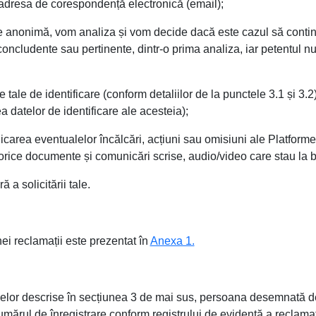
 adresa de corespondență electronică (email);
ste anonimă, vom analiza și vom decide dacă este cazul să con
oncludente sau pertinente, dintr-o prima analiza, iar petentul nu 
 tale de identificare (conform detaliilor de la punctele 3.1 și 3.
a datelor de identificare ale acesteia);
carea eventualelor încălcări, acțiuni sau omisiuni ale Platforme
fi orice documente și comunicări scrise, audio/video care stau la 
 a solicitării tale.
i reclamații este prezentat în
Anexa 1.
elor descrise în secțiunea 3 de mai sus, persoana desemnată de
mărul de înregistrare conform registrului de evidență a reclamați