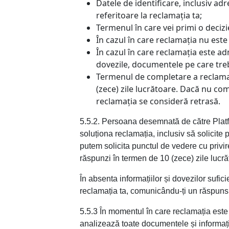
Datele de identificare, inclusiv ad
referitoare la reclamația ta;
Termenul în care vei primi o decizi
În cazul în care reclamația nu este
În cazul în care reclamația este ad
dovezile, documentele pe care treb
Termenul de completare a reclamați
(zece) zile lucrătoare. Dacă nu com
reclamația se consideră retrasă.
5.5.2. Persoana desemnată de către Platfo
soluționa reclamația, inclusiv să solicite
putem solicita punctul de vedere cu privir
răspunzi în termen de 10 (zece) zile lucră
În absenta informațiilor și dovezilor sufic
reclamația ta, comunicându-ți un răspuns 
5.5.3 În momentul în care reclamația est
analizează toate documentele și informații