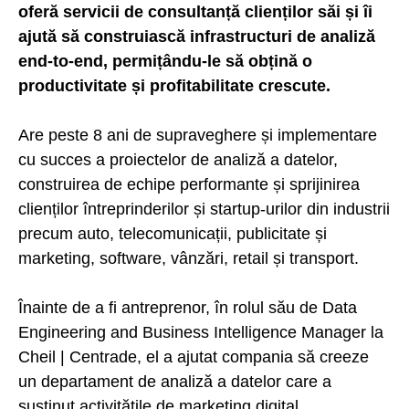
oferă servicii de consultanță clienților săi și îi
ajută să construiască infrastructuri de analiză
end-to-end, permițându-le să obțină o
productivitate și profitabilitate crescute.
Are peste 8 ani de supraveghere și implementare
cu succes a proiectelor de analiză a datelor,
construirea de echipe performante și sprijinirea
clienților întreprinderilor și startup-urilor din industrii
precum auto, telecomunicații, publicitate și
marketing, software, vânzări, retail și transport.
Înainte de a fi antreprenor, în rolul său de Data
Engineering and Business Intelligence Manager la
Cheil | Centrade, el a ajutat compania să creeze
un departament de analiză a datelor care a
susținut activitățile de marketing digital.